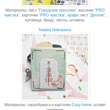
Материалы: лист "
Городские прогулки"
, высечки
"PRO
чувства"
, карточки
"PRO чувства"
,
крафт
, лист
"Детали"
,
пуговица, брадс, ленты, штампы.
Natalia Nekrasova
Материалы: скрапбумага и карточки
Сozy home
, штамп
сердечки.