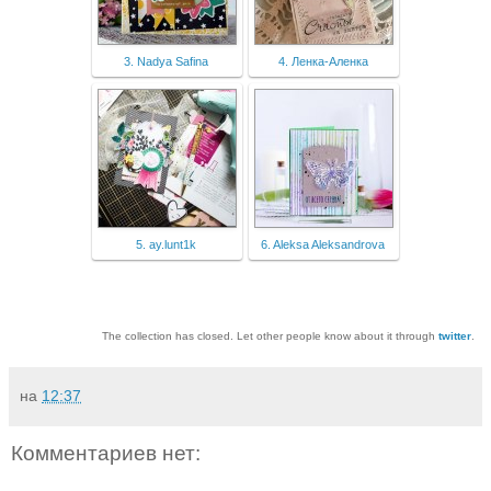
3. Nadya Safina
4. Ленка-Аленка
5. ay.lunt1k
6. Aleksa Aleksandrova
The collection has closed. Let other people know about it through
twitter
.
на
12:37
Комментариев нет: